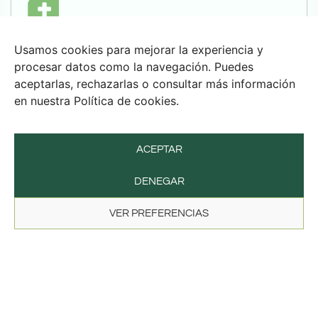
Vida espiritual
Usamos cookies para mejorar la experiencia y
Acompañamiento diario para cuidar la fe, la esperanza y
procesar datos como la navegación. Puedes
el sentido personal.
aceptarlas, rechazarlas o consultar más información
Eucaristía y oración diaria
en nuestra Política de cookies.
Acompañamiento personal y
celebraciones litúrgicas
ACEPTAR
Respeto y acogida a todas las
DENEGAR
vivencias religiosas
VER PREFERENCIAS
Ambiente familiar
Una comunidad que acompaña con respeto, afecto y