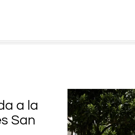
da a la
es San