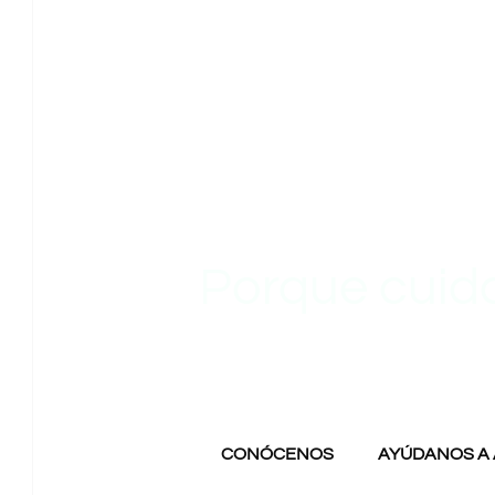
Porque cuid
Acompañamos c
cercanía, profesi
de cuidados a m
CONÓCENOS
AYÚDANOS A