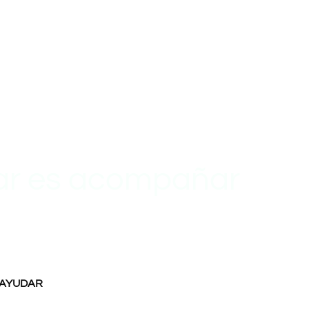
ar es acompañar
ada etapa con
onalidad y un plan
edida
 AYUDAR