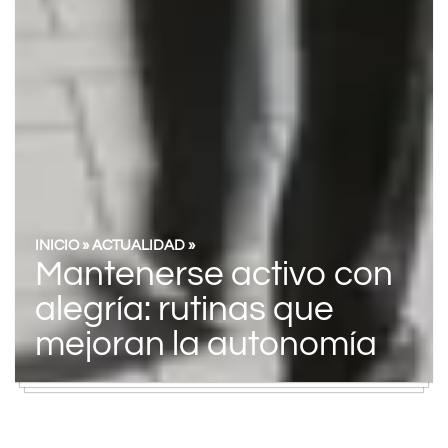
INICIO
»
ACTUALIDAD
»
Mantenerse activo con
alegría: rutinas que
mejoran la autonomía