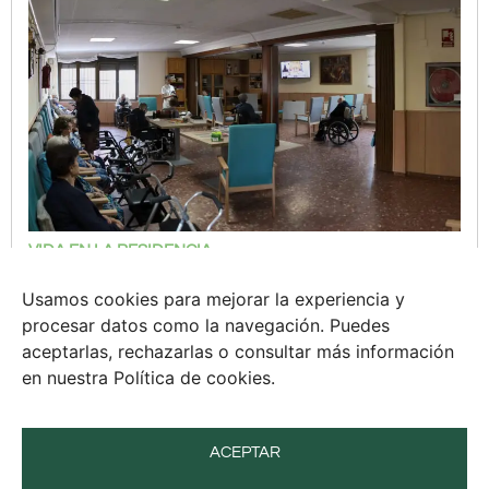
VIDA EN LA RESIDENCIA
Día a día en comunidad:
experiencias y encuentros
Usamos cookies para mejorar la experiencia y
procesar datos como la navegación. Puedes
Pequeñas historias y actividades que
aceptarlas, rechazarlas o consultar más información
fortalecen la convivencia diaria.
en nuestra Política de cookies.
ACEPTAR
MÁS INFORMACIÓN